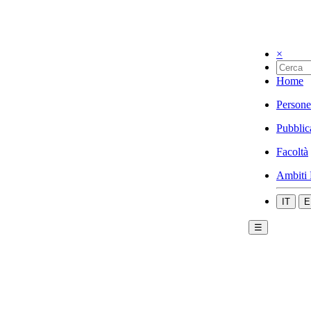
×
Home
Persone
Pubblic
Facoltà
Ambiti 
IT
E
☰