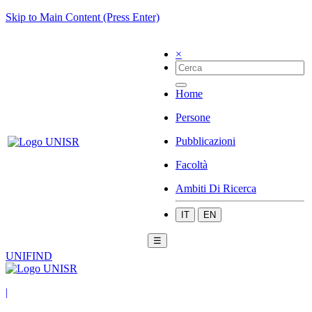
Skip to Main Content (Press Enter)
×
Home
Persone
Pubblicazioni
Facoltà
Ambiti Di Ricerca
IT
EN
☰
UNIFIND
|