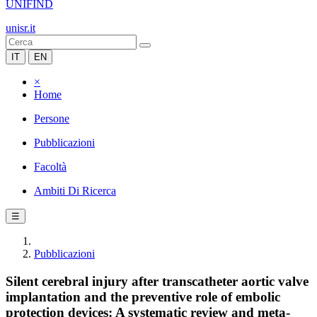
UNIFIND
unisr.it
IT
EN
×
Home
Persone
Pubblicazioni
Facoltà
Ambiti Di Ricerca
☰
Pubblicazioni
Silent cerebral injury after transcatheter aortic valve
implantation and the preventive role of embolic
protection devices: A systematic review and meta-