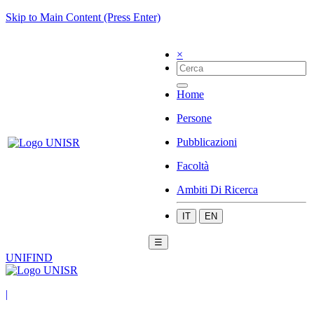
Skip to Main Content (Press Enter)
×
Home
Persone
Pubblicazioni
Facoltà
Ambiti Di Ricerca
IT
EN
☰
UNIFIND
|