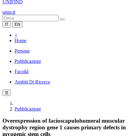
UNIFIND
unisr.it
IT
EN
×
Home
Persone
Pubblicazioni
Facoltà
Ambiti Di Ricerca
☰
Pubblicazioni
Overexpression of facioscapulohumeral muscular
dystrophy region gene 1 causes primary defects in
myogenic stem cells