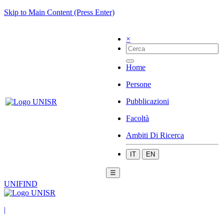
Skip to Main Content (Press Enter)
×
Home
Persone
Pubblicazioni
Facoltà
Ambiti Di Ricerca
IT
EN
☰
UNIFIND
|