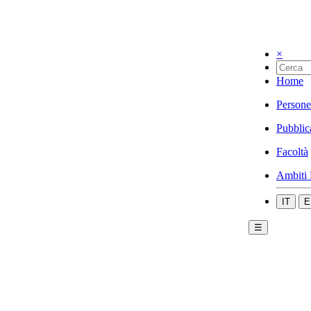
×
Home
Persone
Pubblic
Facoltà
Ambiti 
IT
E
☰