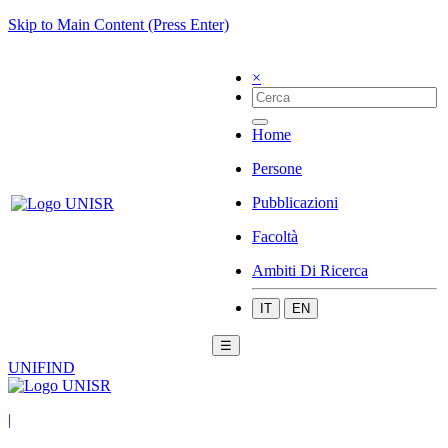
Skip to Main Content (Press Enter)
×
Home
Persone
Pubblicazioni
Facoltà
Ambiti Di Ricerca
IT
EN
☰
UNIFIND
|