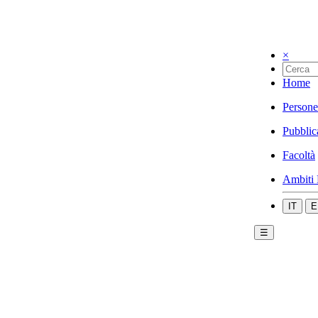
×
Home
Persone
Pubblic
Facoltà
Ambiti 
IT
E
☰