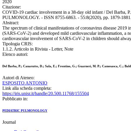
2020
Citazione:
COVID-19 cardiac involvement in a 38-day old infant / Del Barba, P.,
PULMONOLOGY. - ISSN 8755-6863. - 55:8(2020), pp. 1879-1881. 
Abstract:
The spectrum of clinical manifestations of coronavirus disease 2019 in 
(SARS-CoV-2) and developed mild cardiovascular inflammation, a novelty
cardiovascular involvement of SARS-CoV-2 in children should always
Tipologia CRIS:
1.1.2. Articolo in Rivista - Letter, Note
Elenco autori:
Del Barba, P.; Canarutto, D.; Sala, E.; Frontino, G.; Guarneri, M. P.; Camesasca, C.; Baldo
Autori di Ateneo:
ESPOSITO ANTONIO
Link alla scheda completa:
https://iris.unisr.it/handle/20.500.11768/155504
Pubblicato in:
PEDIATRIC PULMONOLOGY
Journal