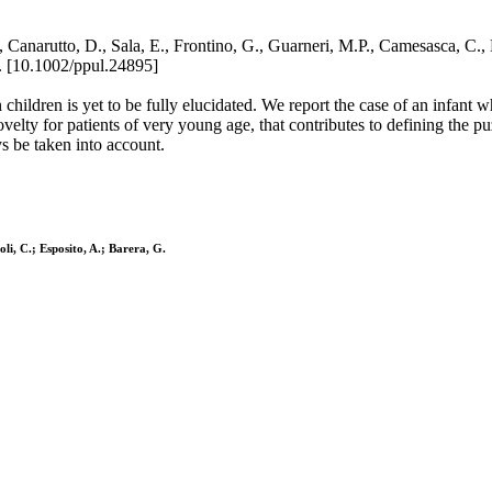
 Canarutto, D., Sala, E., Frontino, G., Guarneri, M.P., Camesasca, C.,
[10.1002/ppul.24895]
children is yet to be fully elucidated. We report the case of an infant 
 for patients of very young age, that contributes to defining the puzzl
 be taken into account.
li, C.; Esposito, A.; Barera, G.