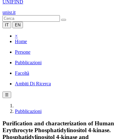
UNIFIND
unisr.it
IT
EN
×
Home
Persone
Pubblicazioni
Facoltà
Ambiti Di Ricerca
☰
Pubblicazioni
Purification and characterization of Human
Erythrocyte Phosphatidylinositol 4-kinase.
Phosphatidylinositol 4-kinase and