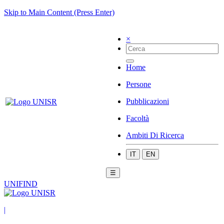
Skip to Main Content (Press Enter)
×
Home
Persone
Pubblicazioni
Facoltà
Ambiti Di Ricerca
IT
EN
☰
UNIFIND
|