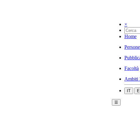
×
Home
Persone
Pubblic
Facoltà
Ambiti 
IT
E
☰