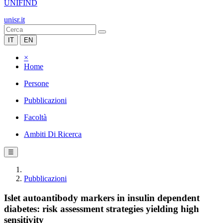
UNIFIND
unisr.it
IT
EN
×
Home
Persone
Pubblicazioni
Facoltà
Ambiti Di Ricerca
☰
Pubblicazioni
Islet autoantibody markers in insulin dependent
diabetes: risk assessment strategies yielding high
sensitivity