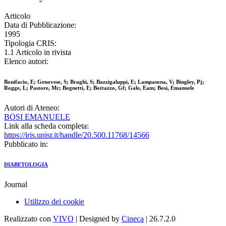
Articolo
Data di Pubblicazione:
1995
Tipologia CRIS:
1.1 Articolo in rivista
Elenco autori:
Bonifacio, E; Genovese, S; Braghi, S; Bazzigaluppi, E; Lampasona, V; Bingley, Pj;
Rogge, L; Pastore, Mr; Bognetti, E; Bottazzo, Gf; Gale, Eam; Bosi, Emanuele
Autori di Ateneo:
BOSI EMANUELE
Link alla scheda completa:
https://iris.unisr.it/handle/20.500.11768/14566
Pubblicato in:
DIABETOLOGIA
Journal
Utilizzo dei cookie
Realizzato con
VIVO
| Designed by
Cineca
| 26.7.2.0