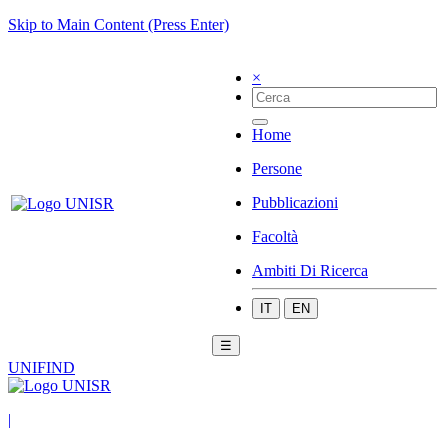
Skip to Main Content (Press Enter)
×
Home
Persone
Pubblicazioni
Facoltà
Ambiti Di Ricerca
IT
EN
☰
UNIFIND
|