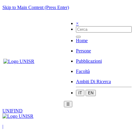
Skip to Main Content (Press Enter)
×
Home
Persone
Pubblicazioni
Facoltà
Ambiti Di Ricerca
IT
EN
☰
UNIFIND
|