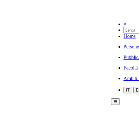
×
Home
Persone
Pubblic
Facoltà
Ambiti 
IT
E
☰