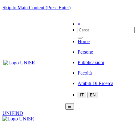
Skip to Main Content (Press Enter)
×
Home
Persone
Pubblicazioni
Facoltà
Ambiti Di Ricerca
IT
EN
☰
UNIFIND
|