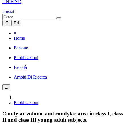
UNIFIND
unisr.it
IT
EN
×
Home
Persone
Pubblicazioni
Facoltà
Ambiti Di Ricerca
☰
Pubblicazioni
Condylar volume and condylar area in class I, class
II and class III young adult subjects.