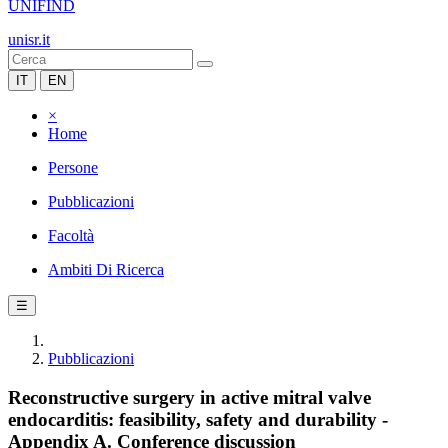
UNIFIND
unisr.it
IT
EN
×
Home
Persone
Pubblicazioni
Facoltà
Ambiti Di Ricerca
☰
Pubblicazioni
Reconstructive surgery in active mitral valve
endocarditis: feasibility, safety and durability -
Appendix A. Conference discussion