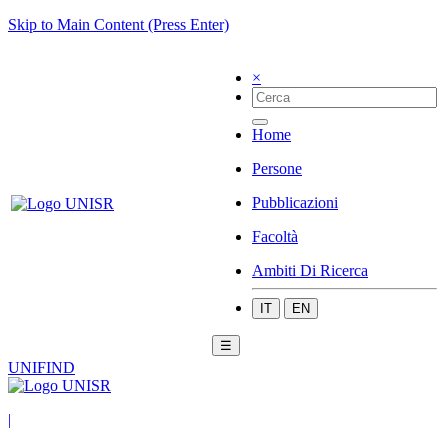
Skip to Main Content (Press Enter)
×
Home
Persone
Pubblicazioni
Facoltà
Ambiti Di Ricerca
IT
EN
☰
UNIFIND
|