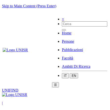
Skip to Main Content (Press Enter)
×
Home
Persone
Pubblicazioni
Facoltà
Ambiti Di Ricerca
IT
EN
☰
UNIFIND
|