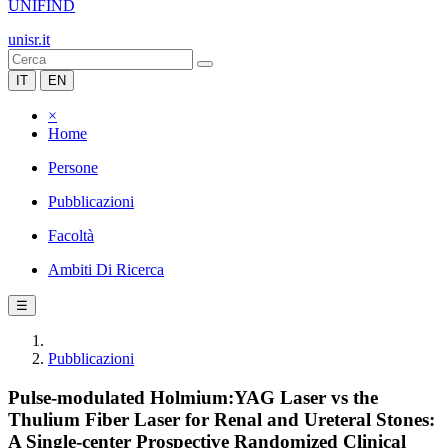
UNIFIND
unisr.it
IT
EN
×
Home
Persone
Pubblicazioni
Facoltà
Ambiti Di Ricerca
☰
Pubblicazioni
Pulse-modulated Holmium:YAG Laser vs the
Thulium Fiber Laser for Renal and Ureteral Stones:
A Single-center Prospective Randomized Clinical