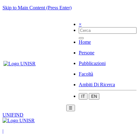
Skip to Main Content (Press Enter)
×
Home
Persone
Pubblicazioni
Facoltà
Ambiti Di Ricerca
IT
EN
☰
UNIFIND
|