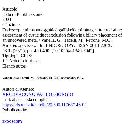
Articolo
Data di Pubblicazione:
2021
Citazione:
Endoscopic ultrasound-guided gallbladder drainage after real-time
assessment of cystic duct exclusion following biliary placement of
an uncovered metal / Vanella, G., Tacelli, M., Petrone, M.C.,
Arcidiacono, P.G.. - In: ENDOSCOPY. - ISSN 0013-726X. -
53:12(2021), pp. 459-460. [10.1055/a-1346-7645]
Tipologia CRIS:
1.1 Articolo in rivista
Elenco autori:
Vanella, G.; Tacelli, M.; Petrone, M. C.; Arcidiacono, P. G.
Autori di Ateneo:
ARCIDIACONO PAOLO GIORGIO
Link alla scheda completa:
https://iris.unisr.it/handle/20.500.11768/146911
Pubblicato in:
ENDOSCOPY