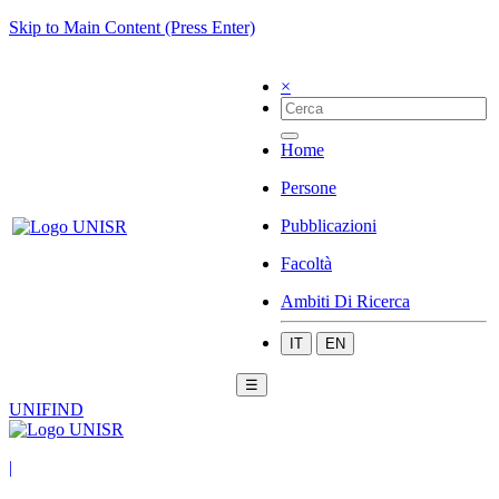
Skip to Main Content (Press Enter)
×
Home
Persone
Pubblicazioni
Facoltà
Ambiti Di Ricerca
IT
EN
☰
UNIFIND
|