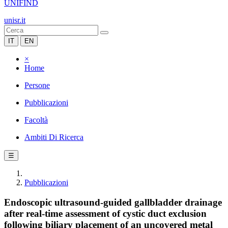
UNIFIND
unisr.it
IT
EN
×
Home
Persone
Pubblicazioni
Facoltà
Ambiti Di Ricerca
☰
Pubblicazioni
Endoscopic ultrasound-guided gallbladder drainage
after real-time assessment of cystic duct exclusion
following biliary placement of an uncovered metal