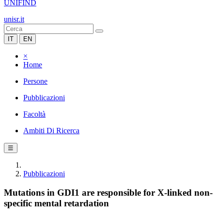
UNIFIND
unisr.it
IT
EN
×
Home
Persone
Pubblicazioni
Facoltà
Ambiti Di Ricerca
☰
Pubblicazioni
Mutations in GDI1 are responsible for X-linked non-
specific mental retardation