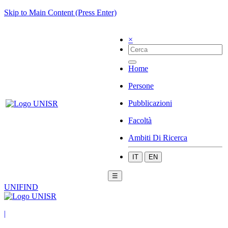
Skip to Main Content (Press Enter)
×
Home
Persone
Pubblicazioni
Facoltà
Ambiti Di Ricerca
IT
EN
☰
UNIFIND
|