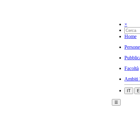
×
Home
Persone
Pubblic
Facoltà
Ambiti 
IT
E
☰