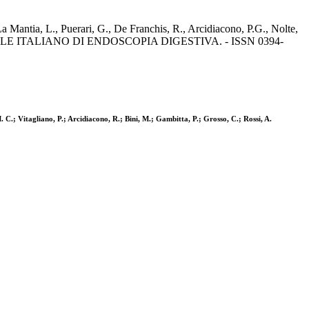
a Mantia, L., Puerari, G., De Franchis, R., Arcidiacono, P.G., Nolte,
- In: GIORNALE ITALIANO DI ENDOSCOPIA DIGESTIVA. - ISSN 0394-
 C.; Vitagliano, P.; Arcidiacono, R.; Bini, M.; Gambitta, P.; Grosso, C.; Rossi, A.