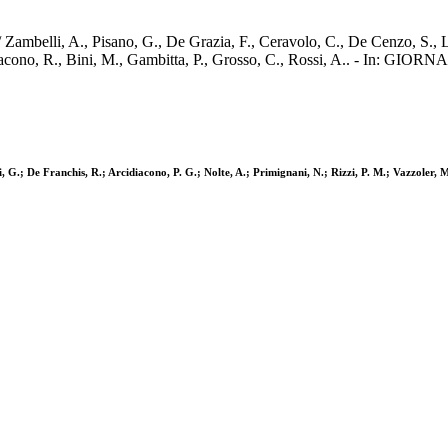
 Zambelli, A., Pisano, G., De Grazia, F., Ceravolo, C., De Cenzo, S., L
 Arcidiacono, R., Bini, M., Gambitta, P., Grosso, C., Rossi, A.. 
 G.; De Franchis, R.; Arcidiacono, P. G.; Nolte, A.; Primignani, N.; Rizzi, P. M.; Vazzoler, M.