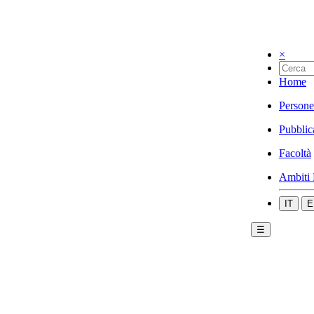
×
Home
Persone
Pubblic
Facoltà
Ambiti 
IT
E
☰