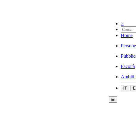
×
Home
Persone
Pubblic
Facoltà
Ambiti 
IT
E
☰