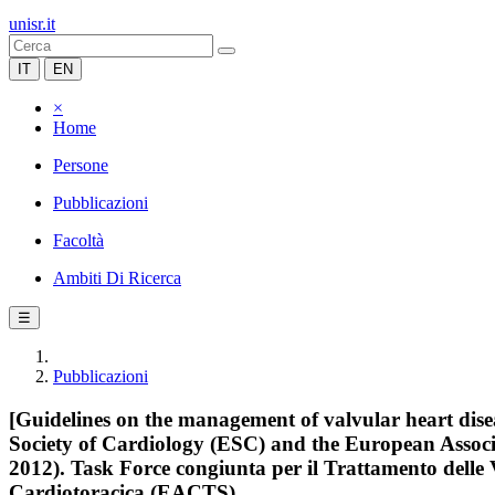
unisr.it
IT
EN
×
Home
Persone
Pubblicazioni
Facoltà
Ambiti Di Ricerca
☰
Pubblicazioni
[Guidelines on the management of valvular heart dis
Society of Cardiology (ESC) and the European Associa
2012). Task Force congiunta per il Trattamento delle
Cardiotoracica (EACTS).