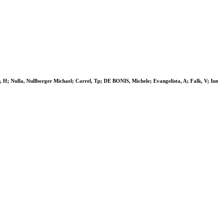
 H; Nulla, Nullborger Michael; Carrel, Tp; DE BONIS, Michele; Evangelista, A; Falk, V; Iung,