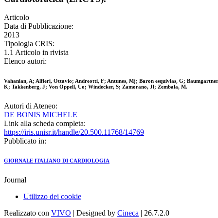
Articolo
Data di Pubblicazione:
2013
Tipologia CRIS:
1.1 Articolo in rivista
Elenco autori:
Vahanian, A; Alfieri, Ottavio; Andreotti, F; Antunes, Mj; Baron esquivias, G; Baumgartner,
K; Takkenberg, J; Von Oppell, Uo; Windecker, S; Zamorano, Jl; Zembala, M.
Autori di Ateneo:
DE BONIS MICHELE
Link alla scheda completa:
https://iris.unisr.it/handle/20.500.11768/14769
Pubblicato in:
GIORNALE ITALIANO DI CARDIOLOGIA
Journal
Utilizzo dei cookie
Realizzato con
VIVO
| Designed by
Cineca
| 26.7.2.0