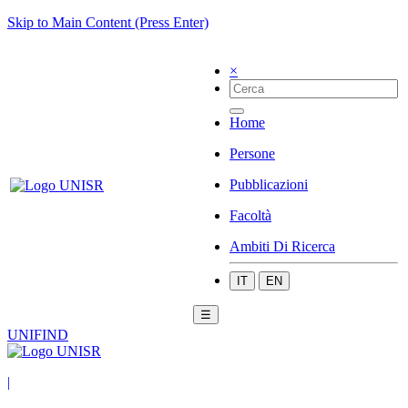
Skip to Main Content (Press Enter)
×
Home
Persone
Pubblicazioni
Facoltà
Ambiti Di Ricerca
IT
EN
☰
UNIFIND
|