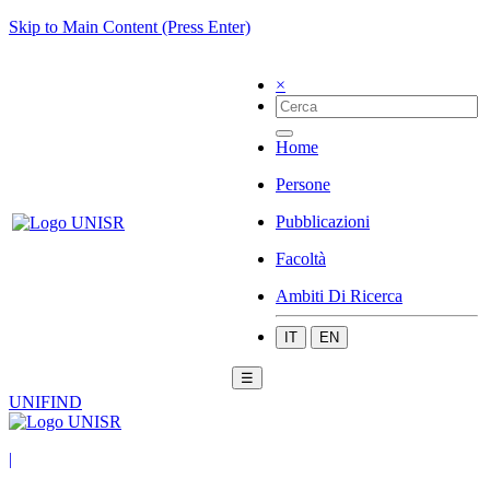
Skip to Main Content (Press Enter)
×
Home
Persone
Pubblicazioni
Facoltà
Ambiti Di Ricerca
IT
EN
☰
UNIFIND
|