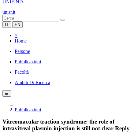
UNIFIND
unisr.it
IT
EN
×
Home
Persone
Pubblicazioni
Facoltà
Ambiti Di Ricerca
☰
Pubblicazioni
Vitreomacular traction syndrome: the role of
intravitreal plasmin injection is still not clear Reply