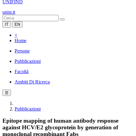
UNIFIND
unisr.it
IT
EN
×
Home
Persone
Pubblicazioni
Facoltà
Ambiti Di Ricerca
☰
Pubblicazioni
Epitope mapping of human antibody response
against HCV/E2 glycoprotein by generation of
monoclonal recombinant Fabs