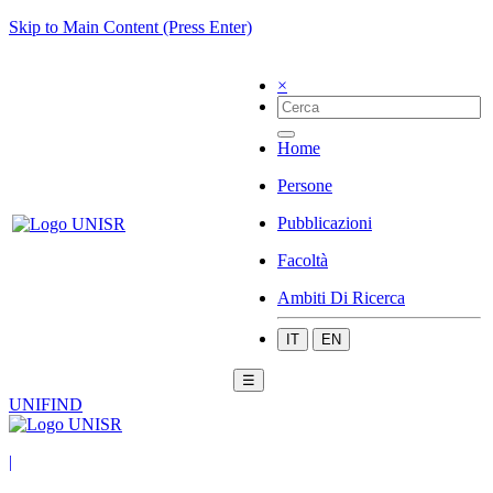
Skip to Main Content (Press Enter)
×
Home
Persone
Pubblicazioni
Facoltà
Ambiti Di Ricerca
IT
EN
☰
UNIFIND
|