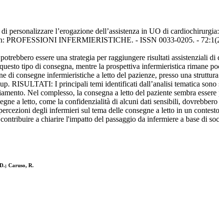
di personalizzare l’erogazione dell’assistenza in UO di cardiochirurgia: l
R.. - In: PROFESSIONI INFERMIERISTICHE. - ISSN 0033-0205. - 72:1(2
bbero essere una strategia per raggiungere risultati assistenziali di qu
questo tipo di consegna, mentre la prospettiva infermieristica rimane poc
one di consegne infermieristiche a letto del pazienze, presso una strut
roup. RISULTATI: I principali temi identificati dall’analisi tematica sono
ambiamento. Nel complesso, la consegna a letto del paziente sembra esser
egne a letto, come la confidenzialità di alcuni dati sensibili, dovreb
cezioni degli infermieri sul tema delle consegne a letto in un contesto 
ontribuire a chiarire l'impatto del passaggio da infermiere a base di socco
 D.; Caruso, R.