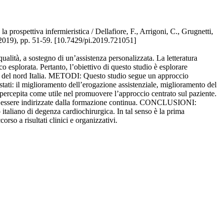
a prospettiva infermieristica / Dellafiore, F., Arrigoni, C., Grugnetti,
019), pp. 51-59. [10.7429/pi.2019.721051]
alità, a sostegno di un’assistenza personalizzata. La letteratura
o esplorata. Pertanto, l’obiettivo di questo studio è esplorare
tura del nord Italia. METODI: Questo studio segue un approccio
 stati: il miglioramento dell’erogazione assistenziale, miglioramento del
e percepita come utile nel promuovere l’approccio centrato sul paziente.
bero essere indirizzate dalla formazione continua. CONCLUSIONI:
italiano di degenza cardiochirurgica. In tal senso è la prima
rso a risultati clinici e organizzativi.