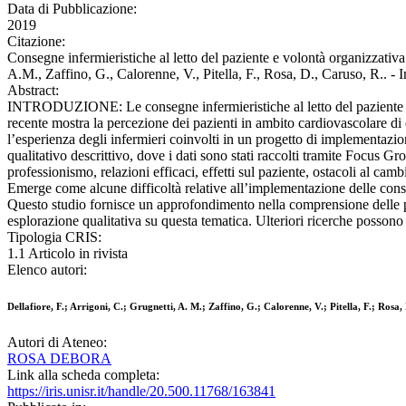
Data di Pubblicazione:
2019
Citazione:
Consegne infermieristiche al letto del paziente e volontà organizzativa 
A.M., Zaffino, G., Calorenne, V., Pitella, F., Rosa, D., Caruso, 
Abstract:
INTRODUZIONE: Le consegne infermieristiche al letto del paziente potre
recente mostra la percezione dei pazienti in ambito cardiovascolare di 
l’esperienza degli infermieri coinvolti in un progetto di implementazi
qualitativo descrittivo, dove i dati sono stati raccolti tramite Focus G
professionismo, relazioni efficaci, effetti sul paziente, ostacoli al c
Emerge come alcune difficoltà relative all’implementazione delle cons
Questo studio fornisce un approfondimento nella comprensione delle per
esplorazione qualitativa su questa tematica. Ulteriori ricerche possono c
Tipologia CRIS:
1.1 Articolo in rivista
Elenco autori:
Dellafiore, F.; Arrigoni, C.; Grugnetti, A. M.; Zaffino, G.; Calorenne, V.; Pitella, F.; Rosa,
Autori di Ateneo:
ROSA DEBORA
Link alla scheda completa:
https://iris.unisr.it/handle/20.500.11768/163841