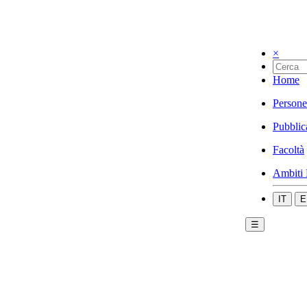
×
Home
Persone
Pubblic
Facoltà
Ambiti 
IT
E
☰