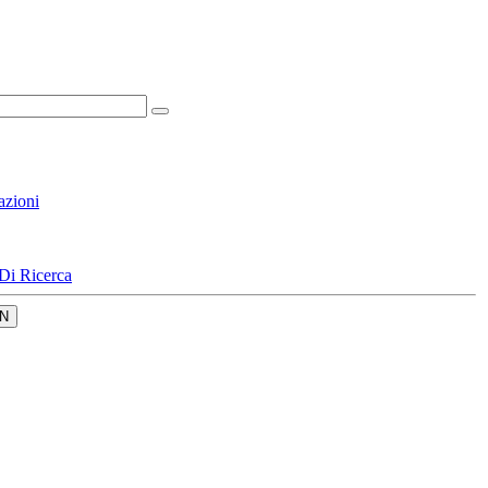
azioni
Di Ricerca
N