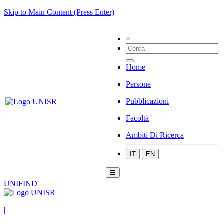
Skip to Main Content (Press Enter)
×
Home
Persone
Pubblicazioni
Facoltà
Ambiti Di Ricerca
IT
EN
☰
UNIFIND
|