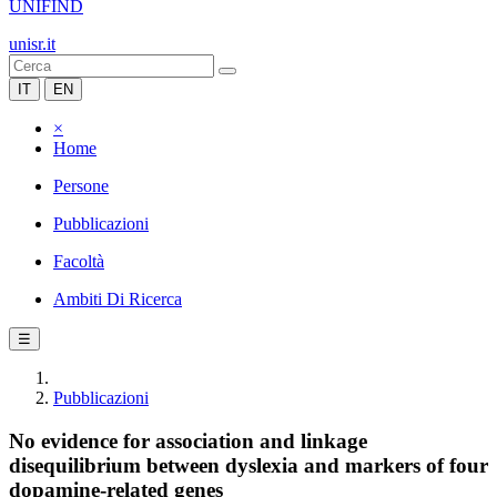
UNIFIND
unisr.it
IT
EN
×
Home
Persone
Pubblicazioni
Facoltà
Ambiti Di Ricerca
☰
Pubblicazioni
No evidence for association and linkage
disequilibrium between dyslexia and markers of four
dopamine-related genes