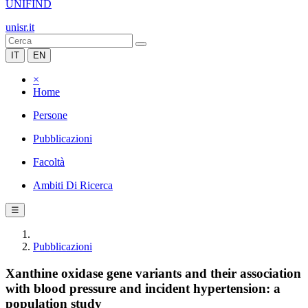
UNIFIND
unisr.it
IT
EN
×
Home
Persone
Pubblicazioni
Facoltà
Ambiti Di Ricerca
☰
Pubblicazioni
Xanthine oxidase gene variants and their association
with blood pressure and incident hypertension: a
population study