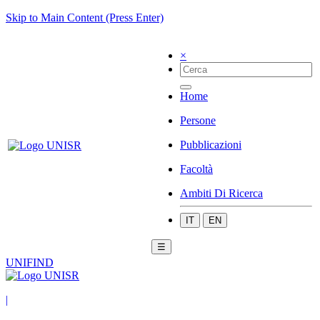
Skip to Main Content (Press Enter)
×
Home
Persone
Pubblicazioni
Facoltà
Ambiti Di Ricerca
IT
EN
☰
UNIFIND
|