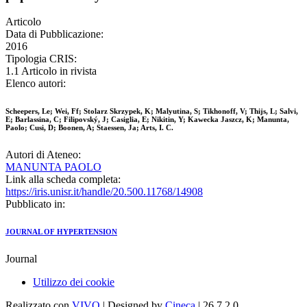
Articolo
Data di Pubblicazione:
2016
Tipologia CRIS:
1.1 Articolo in rivista
Elenco autori:
Scheepers, Le; Wei, Ff; Stolarz Skrzypek, K; Malyutina, S; Tikhonoff, V; Thijs, L; Salvi,
E; Barlassina, C; Filipovský, J; Casiglia, E; Nikitin, Y; Kawecka Jaszcz, K; Manunta,
Paolo; Cusi, D; Boonen, A; Staessen, Ja; Arts, I. C.
Autori di Ateneo:
MANUNTA PAOLO
Link alla scheda completa:
https://iris.unisr.it/handle/20.500.11768/14908
Pubblicato in:
JOURNAL OF HYPERTENSION
Journal
Utilizzo dei cookie
Realizzato con
VIVO
| Designed by
Cineca
| 26.7.2.0