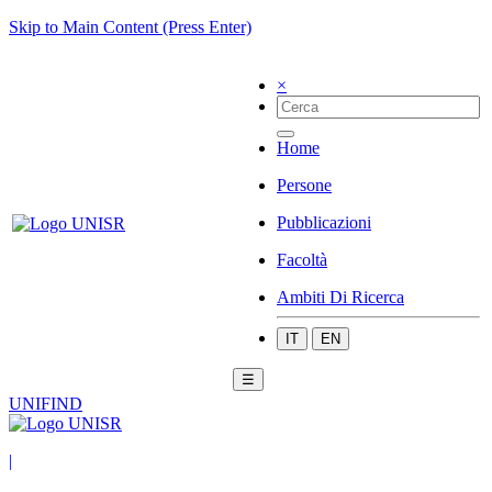
Skip to Main Content (Press Enter)
×
Home
Persone
Pubblicazioni
Facoltà
Ambiti Di Ricerca
IT
EN
☰
UNIFIND
|