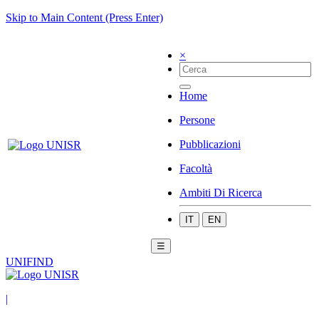
Skip to Main Content (Press Enter)
×
Home
Persone
Pubblicazioni
Facoltà
Ambiti Di Ricerca
IT
EN
☰
UNIFIND
|