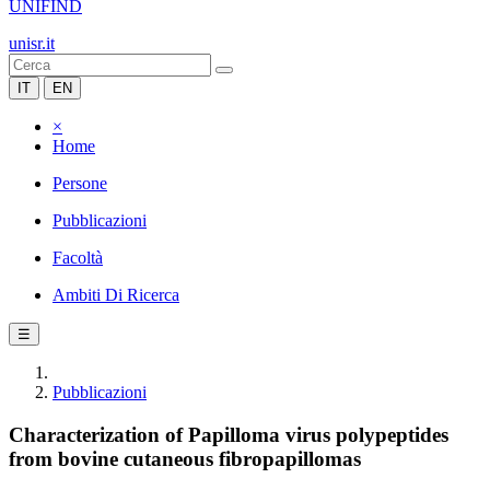
UNIFIND
unisr.it
IT
EN
×
Home
Persone
Pubblicazioni
Facoltà
Ambiti Di Ricerca
☰
Pubblicazioni
Characterization of Papilloma virus polypeptides
from bovine cutaneous fibropapillomas