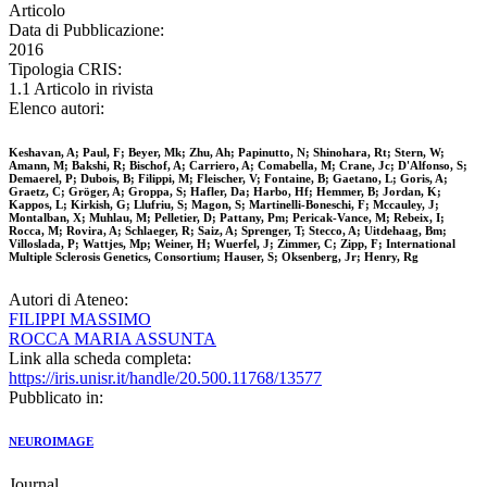
Articolo
Data di Pubblicazione:
2016
Tipologia CRIS:
1.1 Articolo in rivista
Elenco autori:
Keshavan, A; Paul, F; Beyer, Mk; Zhu, Ah; Papinutto, N; Shinohara, Rt; Stern, W;
Amann, M; Bakshi, R; Bischof, A; Carriero, A; Comabella, M; Crane, Jc; D'Alfonso, S;
Demaerel, P; Dubois, B; Filippi, M; Fleischer, V; Fontaine, B; Gaetano, L; Goris, A;
Graetz, C; Gröger, A; Groppa, S; Hafler, Da; Harbo, Hf; Hemmer, B; Jordan, K;
Kappos, L; Kirkish, G; Llufriu, S; Magon, S; Martinelli-Boneschi, F; Mccauley, J;
Montalban, X; Muhlau, M; Pelletier, D; Pattany, Pm; Pericak-Vance, M; Rebeix, I;
Rocca, M; Rovira, A; Schlaeger, R; Saiz, A; Sprenger, T; Stecco, A; Uitdehaag, Bm;
Villoslada, P; Wattjes, Mp; Weiner, H; Wuerfel, J; Zimmer, C; Zipp, F; International
Multiple Sclerosis Genetics, Consortium; Hauser, S; Oksenberg, Jr; Henry, Rg
Autori di Ateneo:
FILIPPI MASSIMO
ROCCA MARIA ASSUNTA
Link alla scheda completa:
https://iris.unisr.it/handle/20.500.11768/13577
Pubblicato in:
NEUROIMAGE
Journal