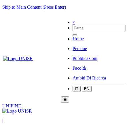
Skip to Main Content (Press Enter)
×
Home
Persone
Pubblicazioni
Facoltà
Ambiti Di Ricerca
IT
EN
☰
UNIFIND
|