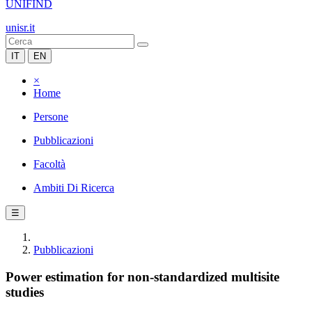
UNIFIND
unisr.it
IT
EN
×
Home
Persone
Pubblicazioni
Facoltà
Ambiti Di Ricerca
☰
Pubblicazioni
Power estimation for non-standardized multisite
studies