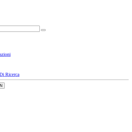
azioni
Di Ricerca
N