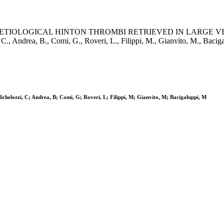
LOGICAL HINTON THROMBI RETRIEVED IN LARGE VESSEL OC
ozzi, C., Andrea, B., Comi, G., Roveri, L., Filippi, M., Gianvito,
chelozzi, C; Andrea, B; Comi, G; Roveri, L; Filippi, M; Gianvito, M; Bacigaluppi, M