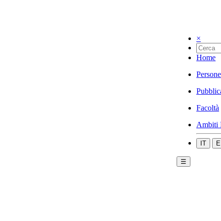
×
Home
Persone
Pubblic
Facoltà
Ambiti 
IT
E
☰