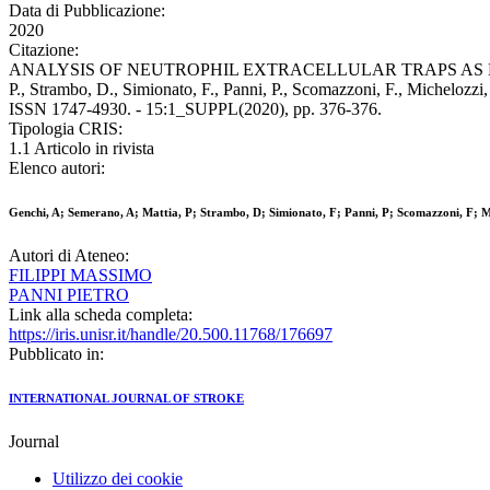
Data di Pubblicazione:
2020
Citazione:
ANALYSIS OF NEUTROPHIL EXTRACELLULAR TRAPS AS ETIO
P., Strambo, D., Simionato, F., Panni, P., Scomazzoni, F., Michel
ISSN 1747-4930. - 15:1_SUPPL(2020), pp. 376-376.
Tipologia CRIS:
1.1 Articolo in rivista
Elenco autori:
Genchi, A; Semerano, A; Mattia, P; Strambo, D; Simionato, F; Panni, P; Scomazzoni, F; Mi
Autori di Ateneo:
FILIPPI MASSIMO
PANNI PIETRO
Link alla scheda completa:
https://iris.unisr.it/handle/20.500.11768/176697
Pubblicato in:
INTERNATIONAL JOURNAL OF STROKE
Journal
Utilizzo dei cookie