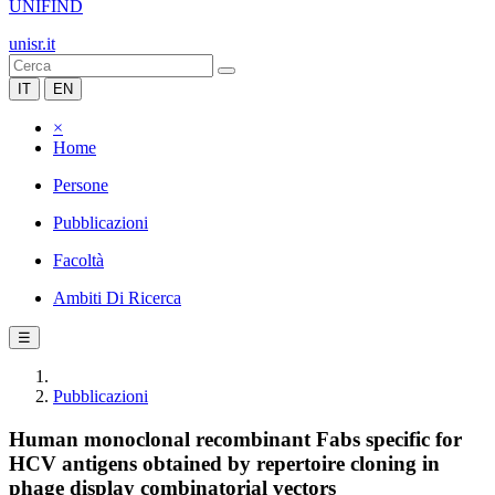
UNIFIND
unisr.it
IT
EN
×
Home
Persone
Pubblicazioni
Facoltà
Ambiti Di Ricerca
☰
Pubblicazioni
Human monoclonal recombinant Fabs specific for
HCV antigens obtained by repertoire cloning in
phage display combinatorial vectors