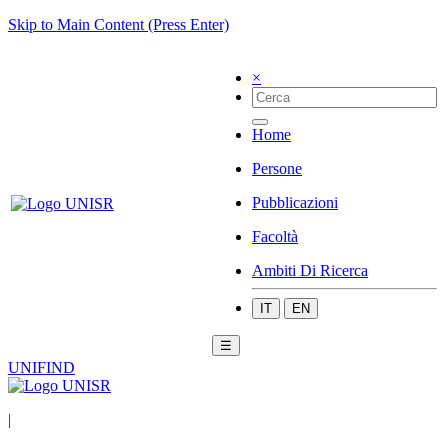
Skip to Main Content (Press Enter)
×
Home
Persone
Pubblicazioni
Facoltà
Ambiti Di Ricerca
IT
EN
☰
UNIFIND
|