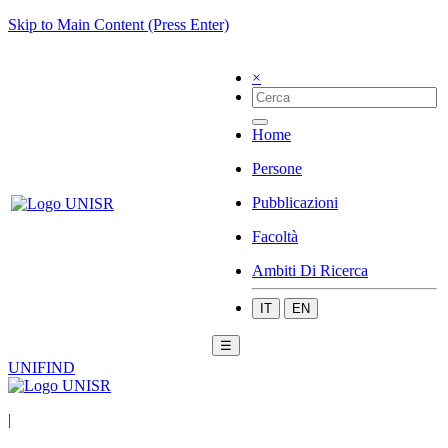
Skip to Main Content (Press Enter)
×
Home
Persone
Pubblicazioni
Facoltà
Ambiti Di Ricerca
IT
EN
☰
UNIFIND
|