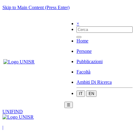
Skip to Main Content (Press Enter)
×
Home
Persone
Pubblicazioni
Facoltà
Ambiti Di Ricerca
IT
EN
☰
UNIFIND
|