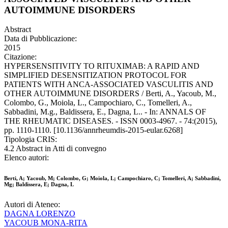
AUTOIMMUNE DISORDERS
Abstract
Data di Pubblicazione:
2015
Citazione:
HYPERSENSITIVITY TO RITUXIMAB: A RAPID AND
SIMPLIFIED DESENSITIZATION PROTOCOL FOR
PATIENTS WITH ANCA-ASSOCIATED VASCULITIS AND
OTHER AUTOIMMUNE DISORDERS / Berti, A., Yacoub, M.,
Colombo, G., Moiola, L., Campochiaro, C., Tomelleri, A.,
Sabbadini, M.g., Baldissera, E., Dagna, L.. - In: ANNALS OF
THE RHEUMATIC DISEASES. - ISSN 0003-4967. - 74:(2015),
pp. 1110-1110. [10.1136/annrheumdis-2015-eular.6268]
Tipologia CRIS:
4.2 Abstract in Atti di convegno
Elenco autori:
Berti, A; Yacoub, M; Colombo, G; Moiola, L; Campochiaro, C; Tomelleri, A; Sabbadini,
Mg; Baldissera, E; Dagna, L
Autori di Ateneo:
DAGNA LORENZO
YACOUB MONA-RITA