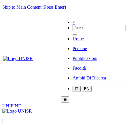
Skip to Main Content (Press Enter)
×
Home
Persone
Pubblicazioni
Facoltà
Ambiti Di Ricerca
IT
EN
☰
UNIFIND
|