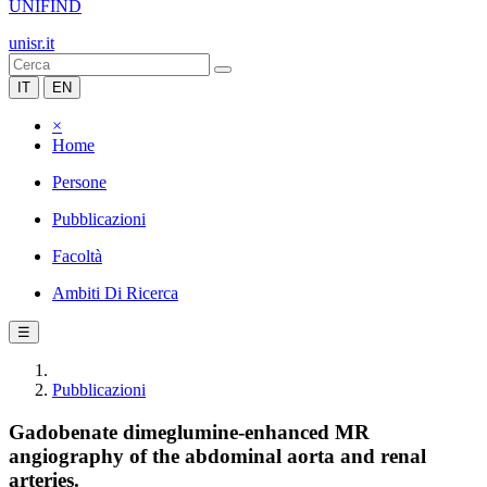
UNIFIND
unisr.it
IT
EN
×
Home
Persone
Pubblicazioni
Facoltà
Ambiti Di Ricerca
☰
Pubblicazioni
Gadobenate dimeglumine-enhanced MR
angiography of the abdominal aorta and renal
arteries.