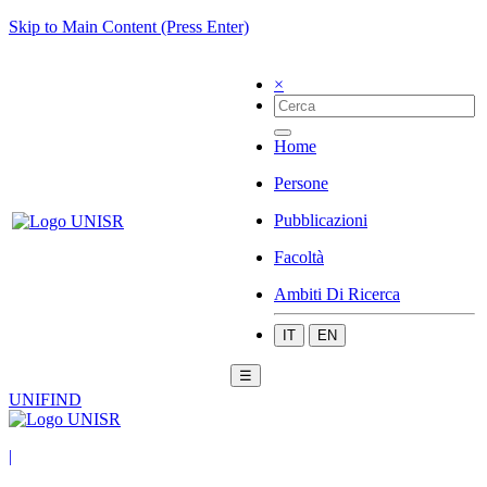
Skip to Main Content (Press Enter)
×
Home
Persone
Pubblicazioni
Facoltà
Ambiti Di Ricerca
IT
EN
☰
UNIFIND
|