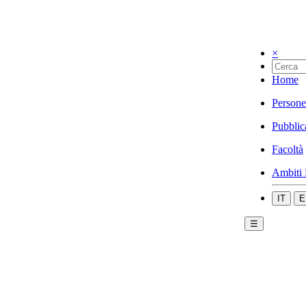
×
Home
Persone
Pubblic
Facoltà
Ambiti 
IT
E
☰