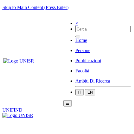
Skip to Main Content (Press Enter)
×
Home
Persone
Pubblicazioni
Facoltà
Ambiti Di Ricerca
IT
EN
☰
UNIFIND
|