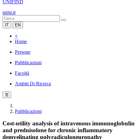
UNIFIND
unisr.it
IT
EN
×
Home
Persone
Pubblicazioni
Facoltà
Ambiti Di Ricerca
☰
Pubblicazioni
Cost-utility analysis of intravenous immunoglobulin
and prednisolone for chronic inflammatory
demyelinating polyradiculoneuropathy