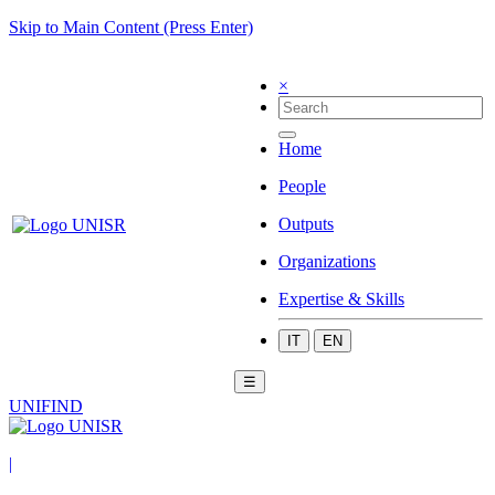
Skip to Main Content (Press Enter)
×
Home
People
Outputs
Organizations
Expertise & Skills
IT
EN
☰
UNIFIND
|