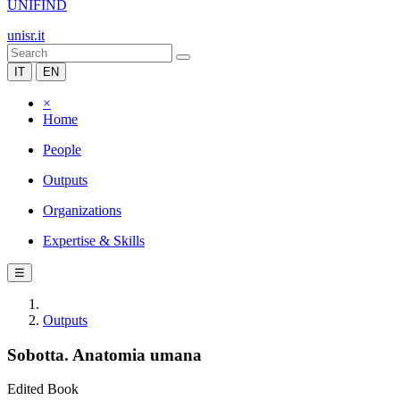
UNIFIND
unisr.it
IT
EN
×
Home
People
Outputs
Organizations
Expertise & Skills
☰
Outputs
Sobotta. Anatomia umana
Edited Book