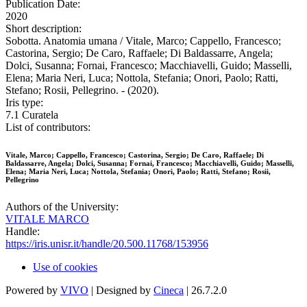
Publication Date:
2020
Short description:
Sobotta. Anatomia umana / Vitale, Marco; Cappello, Francesco;
Castorina, Sergio; De Caro, Raffaele; Di Baldassarre, Angela;
Dolci, Susanna; Fornai, Francesco; Macchiavelli, Guido; Masselli,
Elena; Maria Neri, Luca; Nottola, Stefania; Onori, Paolo; Ratti,
Stefano; Rosii, Pellegrino. - (2020).
Iris type:
7.1 Curatela
List of contributors:
Vitale, Marco; Cappello, Francesco; Castorina, Sergio; De Caro, Raffaele; Di
Baldassarre, Angela; Dolci, Susanna; Fornai, Francesco; Macchiavelli, Guido; Masselli,
Elena; Maria Neri, Luca; Nottola, Stefania; Onori, Paolo; Ratti, Stefano; Rosii,
Pellegrino
Authors of the University:
VITALE MARCO
Handle:
https://iris.unisr.it/handle/20.500.11768/153956
Use of cookies
Powered by
VIVO
| Designed by
Cineca
| 26.7.2.0