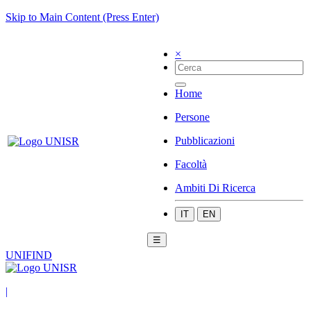
Skip to Main Content (Press Enter)
×
Home
Persone
Pubblicazioni
Facoltà
Ambiti Di Ricerca
IT
EN
☰
UNIFIND
|