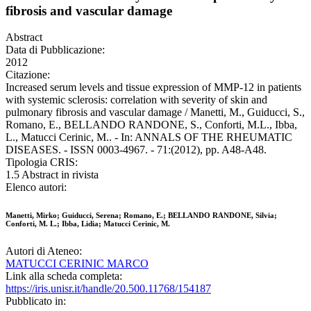
fibrosis and vascular damage
Abstract
Data di Pubblicazione:
2012
Citazione:
Increased serum levels and tissue expression of MMP-12 in patients
with systemic sclerosis: correlation with severity of skin and
pulmonary fibrosis and vascular damage / Manetti, M., Guiducci, S.,
Romano, E., BELLANDO RANDONE, S., Conforti, M.L., Ibba,
L., Matucci Cerinic, M.. - In: ANNALS OF THE RHEUMATIC
DISEASES. - ISSN 0003-4967. - 71:(2012), pp. A48-A48.
Tipologia CRIS:
1.5 Abstract in rivista
Elenco autori:
Manetti, Mirko; Guiducci, Serena; Romano, E.; BELLANDO RANDONE, Silvia;
Conforti, M. L.; Ibba, Lidia; Matucci Cerinic, M.
Autori di Ateneo:
MATUCCI CERINIC MARCO
Link alla scheda completa:
https://iris.unisr.it/handle/20.500.11768/154187
Pubblicato in: