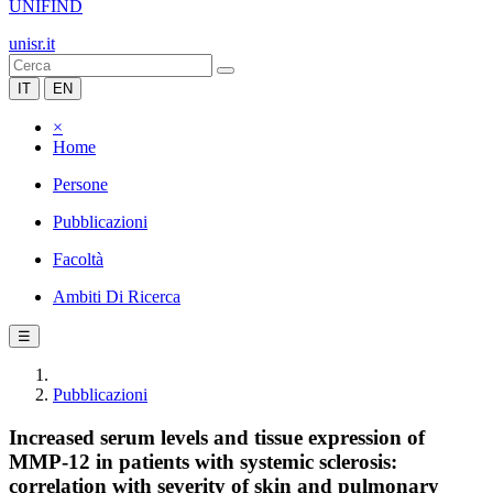
UNIFIND
unisr.it
IT
EN
×
Home
Persone
Pubblicazioni
Facoltà
Ambiti Di Ricerca
☰
Pubblicazioni
Increased serum levels and tissue expression of
MMP-12 in patients with systemic sclerosis:
correlation with severity of skin and pulmonary