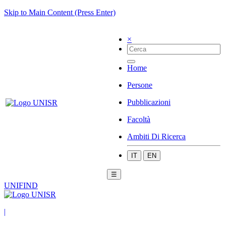
Skip to Main Content (Press Enter)
×
Home
Persone
Pubblicazioni
Facoltà
Ambiti Di Ricerca
IT
EN
☰
UNIFIND
|