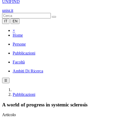
UNIFIND
unisr.it
IT
EN
×
Home
Persone
Pubblicazioni
Facoltà
Ambiti Di Ricerca
☰
Pubblicazioni
A world of progress in systemic sclerosis
Articolo