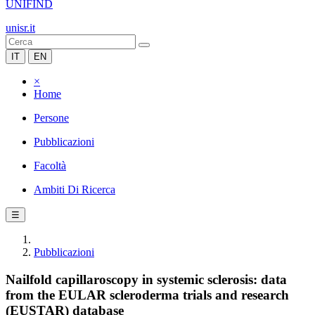
UNIFIND
unisr.it
IT
EN
×
Home
Persone
Pubblicazioni
Facoltà
Ambiti Di Ricerca
☰
Pubblicazioni
Nailfold capillaroscopy in systemic sclerosis: data
from the EULAR scleroderma trials and research
(EUSTAR) database