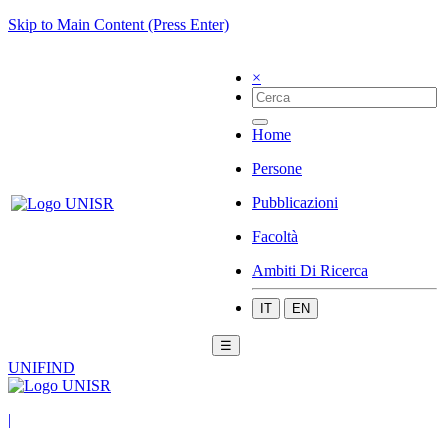
Skip to Main Content (Press Enter)
×
Home
Persone
Pubblicazioni
Facoltà
Ambiti Di Ricerca
IT
EN
☰
UNIFIND
|