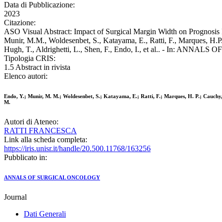
Data di Pubblicazione:
2023
Citazione:
ASO Visual Abstract: Impact of Surgical Margin Width on Prognosis 
Munir, M.M., Woldesenbet, S., Katayama, E., Ratti, F., Marques, H.P.,
Hugh, T., Aldrighetti, L., Shen, F., Endo, I., et al.. - In: AN
Tipologia CRIS:
1.5 Abstract in rivista
Elenco autori:
Endo, Y.; Munir, M. M.; Woldesenbet, S.; Katayama, E.; Ratti, F.; Marques, H. P.; Cauchy, F.
M.
Autori di Ateneo:
RATTI FRANCESCA
Link alla scheda completa:
https://iris.unisr.it/handle/20.500.11768/163256
Pubblicato in:
ANNALS OF SURGICAL ONCOLOGY
Journal
Dati Generali