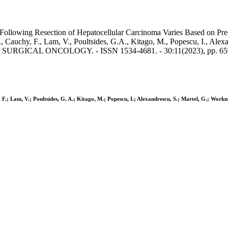
Following Resection of Hepatocellular Carcinoma Varies Based on Pre
 Cauchy, F., Lam, V., Poultsides, G.A., Kitago, M., Popescu, I., Alexa
NALS OF SURGICAL ONCOLOGY. - ISSN 1534-4681. - 30:11(2023), pp. 6
; Lam, V.; Poultsides, G. A.; Kitago, M.; Popescu, I.; Alexandrescu, S.; Martel, G.; Workneh, 