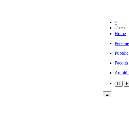
×
Home
Persone
Pubblic
Facoltà
Ambiti 
IT
E
☰