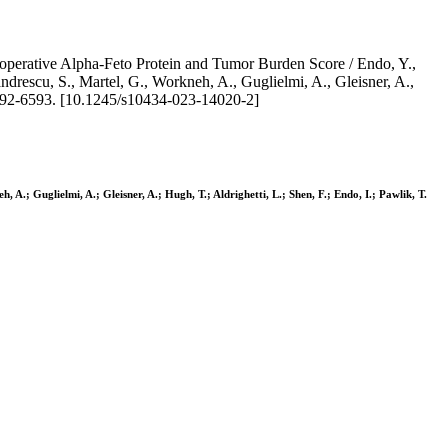
operative Alpha-Feto Protein and Tumor Burden Score / Endo, Y.,
ndrescu, S., Martel, G., Workneh, A., Guglielmi, A., Gleisner, A.,
592-6593. [10.1245/s10434-023-14020-2]
A.; Guglielmi, A.; Gleisner, A.; Hugh, T.; Aldrighetti, L.; Shen, F.; Endo, I.; Pawlik, T.