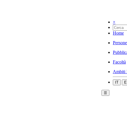
×
Home
Persone
Pubblic
Facoltà
Ambiti 
IT
E
☰