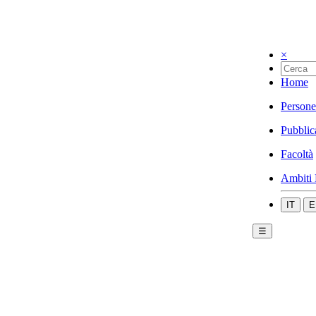
×
Home
Persone
Pubblic
Facoltà
Ambiti 
IT
E
☰