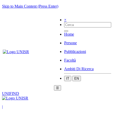
Skip to Main Content (Press Enter)
×
Home
Persone
Pubblicazioni
Facoltà
Ambiti Di Ricerca
IT
EN
☰
UNIFIND
|