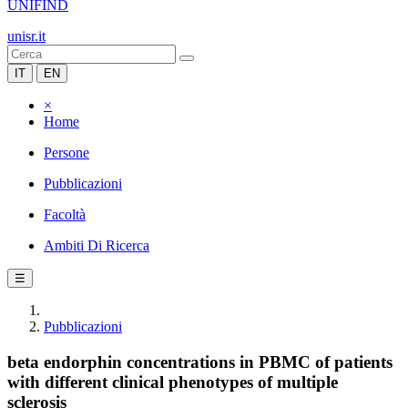
UNIFIND
unisr.it
IT
EN
×
Home
Persone
Pubblicazioni
Facoltà
Ambiti Di Ricerca
☰
Pubblicazioni
beta endorphin concentrations in PBMC of patients
with different clinical phenotypes of multiple
sclerosis