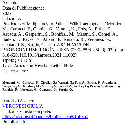
Articolo
Data di Pubblicazione:
2022
Citazione:
Predictors of Malignancy in Patients With Haemoptysis / Mondoni,
M., Carlucci, P., Cipolla, G., Vanoni, N., Fois, A., Pirina, P.,
Arcadu, A., Gasparini, S., Bonifazi, M., Marani, S., Comel, A.,
Saderi, L., Pavesi, S., Alfano, F., Rinaldo, R., Veronesi, G.,
Centanni, S., Sotgiu, G.. - In: ARCHIVOS DE
BRONCONEUMOLOGÍA. - ISSN 0300-2896. - 58:8(2022), pp.
618-620. [10.1016/j.arbres.2021.11.002]
Tipologia CRIS:
1.1.2. Articolo in Rivista - Letter, Note
Elenco autori:
Mondoni, M.; Carlucci, P.; Cipolla, G.; Vanoni, N.; Fois, A.; Pirina, P.; Arcadu, A.;
Gasparini, S.; Bonifazi, M.; Marani, S.; Comel, A.; Saderi, L.; Pavesi, S.; Alfano, F.;
Rinaldo, R.; Veronesi, G.; Centanni, S.; Sotgiu, G.
Autori di Ateneo:
VERONESI GIULIA
Link alla scheda completa:
https://iris.unisr.it/handle/20.500.11768/156360
Pubblicato in: