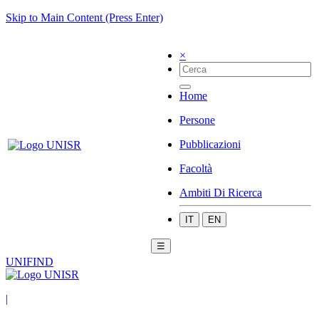
Skip to Main Content (Press Enter)
×
Home
Persone
Pubblicazioni
Facoltà
Ambiti Di Ricerca
IT
EN
☰
UNIFIND
|