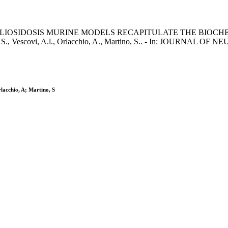
OSIDOSIS MURINE MODELS RECAPITULATE THE BIOCHEMI
nino, S., Vescovi, A.l., Orlacchio, A., Martino, S.. - In: JOURNAL 
rlacchio, A; Martino, S