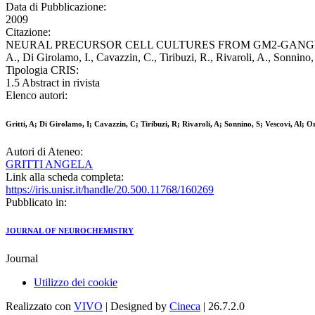
Data di Pubblicazione:
2009
Citazione:
NEURAL PRECURSOR CELL CULTURES FROM GM2-GANGLI
A., Di Girolamo, I., Cavazzin, C., Tiribuzi, R., Rivaroli, A., Son
Tipologia CRIS:
1.5 Abstract in rivista
Elenco autori:
Gritti, A; Di Girolamo, I; Cavazzin, C; Tiribuzi, R; Rivaroli, A; Sonnino, S; Vescovi, Al; O
Autori di Ateneo:
GRITTI ANGELA
Link alla scheda completa:
https://iris.unisr.it/handle/20.500.11768/160269
Pubblicato in:
JOURNAL OF NEUROCHEMISTRY
Journal
Utilizzo dei cookie
Realizzato con
VIVO
| Designed by
Cineca
| 26.7.2.0