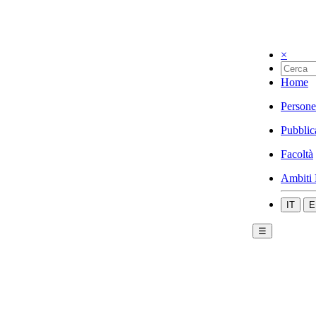
×
Home
Persone
Pubblic
Facoltà
Ambiti 
IT
E
☰