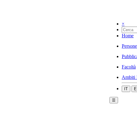
×
Home
Persone
Pubblic
Facoltà
Ambiti 
IT
E
☰