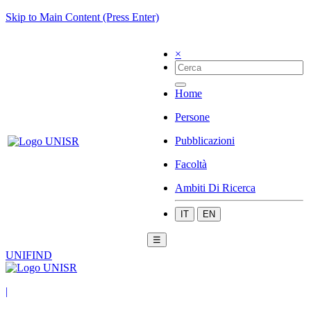
Skip to Main Content (Press Enter)
×
Home
Persone
Pubblicazioni
Facoltà
Ambiti Di Ricerca
IT
EN
☰
UNIFIND
|